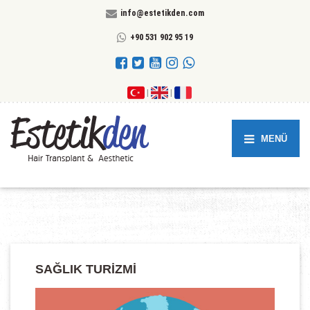
info@estetikden.com
+90 531 902 95 19
|
|
MENÜ
SAĞLIK TURIZMI