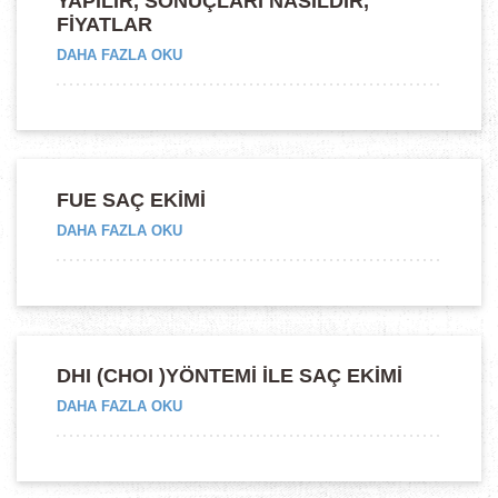
YAPILIR, SONUÇLARI NASILDIR,
FIYATLAR
“KADINLARDA
DAHA FAZLA OKU
SAÇ
EKIMI
NASIL
YAPILIR,
SONUÇLARI
NASILDIR,
FUE SAÇ EKİMİ
FIYATLAR”
“FUE
DAHA FAZLA OKU
SAÇ
EKİMİ”
DHI (CHOI )YÖNTEMI İLE SAÇ EKIMI
“DHI
DAHA FAZLA OKU
(CHOI
)YÖNTEMI
İLE
SAÇ