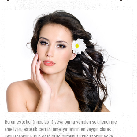
Burun estetiği (rinoplasti) veya burnu yeniden şekillendirme
ameliyatı, estetik cerrahi ameliyatlarının en yaygın olarak
uygulananıdır Burun esteiği ile burnunuzu küçültebilir veya