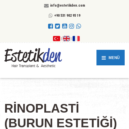
info@estetikden.com
+90 531 902 95 19
|
|
MENÜ
RİNOPLASTİ
(BURUN ESTETİĞİ)