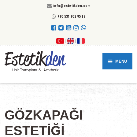
info@estetikden.com
+90 531 902 95 19
|
|
MENÜ
GÖZKAPAĞI
ESTETİĞİ